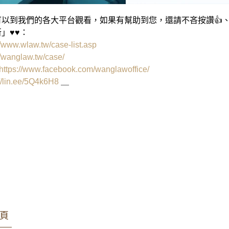
以到我們的各大平台觀看，如果有幫助到您，還請不吝按讚👍、
」♥♥：
//www.wlaw.tw/case-list.asp
//wanglaw.tw/case/
https://www.facebook.com/wanglawoffice/
://lin.ee/5Q4k6H8
＿
雄律師 王瀚誼律師 莊曜隸律師 魏韻儒律師
件 家事事件 少年案件
頁