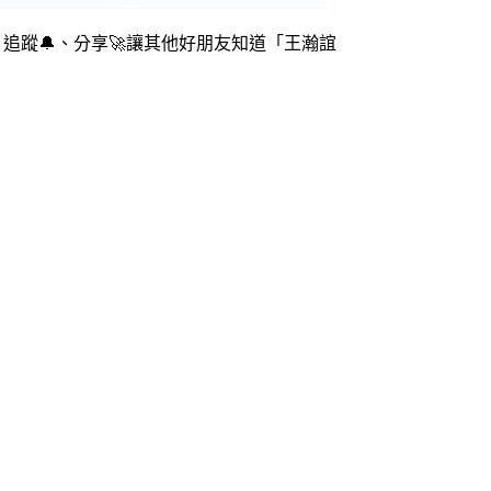
追蹤🔔、分享🚀讓其他好朋友知道「王瀚誼
 民事事件 刑事事件 智財案件