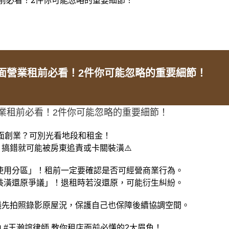
店面營業租前必看！2件你可能忽略的重要細節！
營業租前必看！2件你可能忽略的重要細節！
店面創業？可別光看地段和租金！
搞錯就可能被房東追責或卡關裝潢⚠️
「使用分區」！租前一定要確認是否可經營商業行為。
「裝潢還原爭議」！退租時若沒還原，可能衍生糾紛。
議先拍照錄影原屋況，保護自己也保障後續協調空間。
 #王瀚誼律師 教你租店面前必懂的2大眉角！