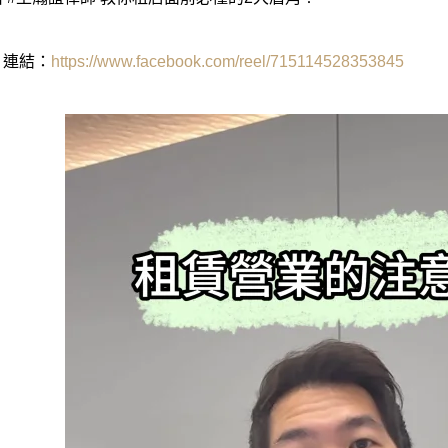
片連結：
https://www.facebook.com/reel/715114528353845