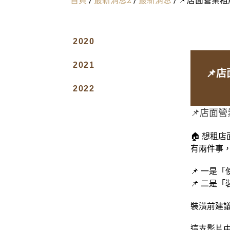
2020
2021
📌
2022
📌店面
🏠 想租
有兩件事，
📌 一是
📌 二是
裝潢前建
這支影片由