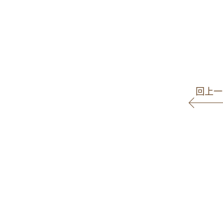
高
商事事
回上一