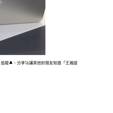
追蹤🔔、分享🚀讓其他好朋友知道「王瀚誼