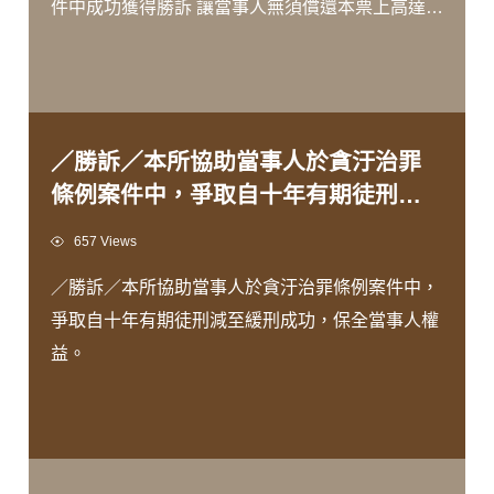
件中成功獲得勝訴 讓當事人無須償還本票上高達
200萬元的債務 究竟是什麼樣的原因讓法院作出債
權不存在的判決呢？ 由 #王瀚誼律師 為您解說！
／勝訴／本所協助當事人於貪汙治罪
條例案件中，爭取自十年有期徒刑減
至緩刑成功，保全當事人權益。
Views
657 Views
／勝訴／本所協助當事人於貪汙治罪條例案件中，
爭取自十年有期徒刑減至緩刑成功，保全當事人權
益。