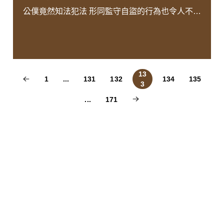
公僕竟然知法犯法 形同監守自盜的行為也令人不勝
唏噓 而刑法上對於具有不同身分的人也會有不同的
量刑基準 可能是加重亦可能是減輕 那麼身為公務
員在同樣的案件中會怎麼量刑呢？ 由 #王瀚誼律師
為您解說！
13
1
...
131
132
134
135
3
...
171