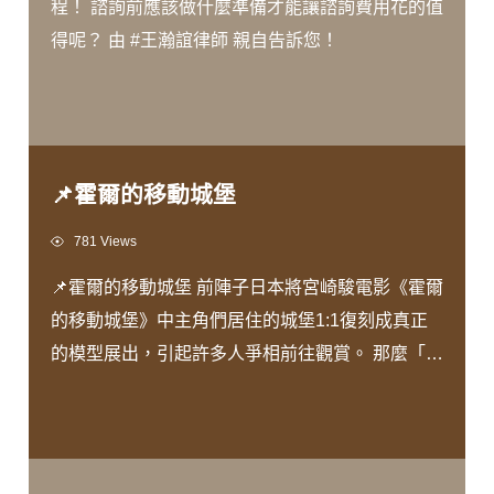
程！ 諮詢前應該做什麼準備才能讓諮詢費用花的值
得呢？ 由 #王瀚誼律師 親自告訴您！
📌霍爾的移動城堡
Views
781 Views
📌霍爾的移動城堡 前陣子日本將宮崎駿電影《霍爾
的移動城堡》中主角們居住的城堡1:1復刻成真正
的模型展出，引起許多人爭相前往觀賞。 那麼「會
移動的城堡」，在民法上究竟是「動產」還是「不
動產」呢？ 由王瀚誼律師事務所新進實習律師 #柯
羿良律師 為您解說！