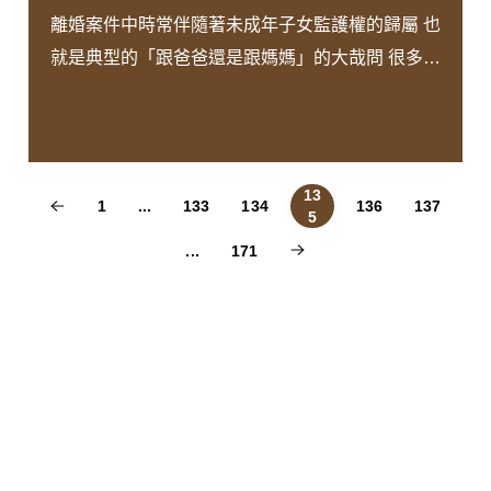
離婚案件中時常伴隨著未成年子女監護權的歸屬 也
就是典型的「跟爸爸還是跟媽媽」的大哉問 很多父
母因為太想向法院證明孩子真的想跟著自己生活 甚
至會將孩子的一言一行錄下來當作呈堂供證 讓未成
年的孩子直面父母離異自己必須二選一的現實 但這
樣的行為是可以的嗎？ 審理法官真的會依據這些證
13
1
...
133
134
136
137
5
據做出判決嗎？
...
171