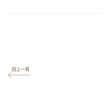
#高雄律師
#高雄律師推薦
#律師
#商業合約
#法律顧問
#法律諮詢
#王瀚誼
律師
#律師團隊
#民事案件
#刑事案件
#家事案件
#勞資案件
#智財案件
#著
作權法
回上一頁