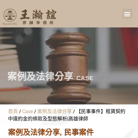
案例及法律分享
CASE
首頁
/
Case
/
案例及法律分享
/
【民事事件】租賃契約
中違約金的條款及型態解析|高雄律師
案例及法律分享
,
民事案件