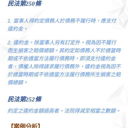
民法第
250
條
1. 當事人得約定債務人於債務不履行時，應支付
違約金。
2. 違約金，除當事人另有訂定外，視為因不履行
而生損害之賠償總額。其約定如債務人不於適當時
期或不依適當方法履行債務時，即須支付違約金
者，債權人除得請求履行債務外，違約金視為因不
於適當時期或不依適當方法履行債務所生損害之賠
償總額。
民法第
252
條
約定之違約金額過高者，法院得減至相當之數額。
【案例分析】