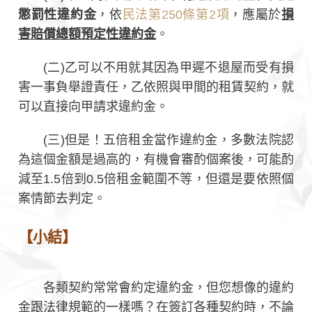
懲罰性違約金
，依
民法第250條第2項
，應屬於
損
害賠償總額預定性違約金
。
(二)乙可以不用就其因為甲遲不退屋而受有損
害一事負舉證責任，乙依照與甲間的租賃契約，就
可以直接向甲請求違約金。
(三)但是！五倍租金當作違約金，多數法院認
為這個金額是過高的，有機會審酌個案後，可能酌
減至1.5倍到0.5倍租金範圍不等，但還是要依照個
案情節去判定。
【小結】
各類契約常常會約定違約金，但您想像的違約
金跟法律規範的一樣嗎？在簽訂各種契約時，不論